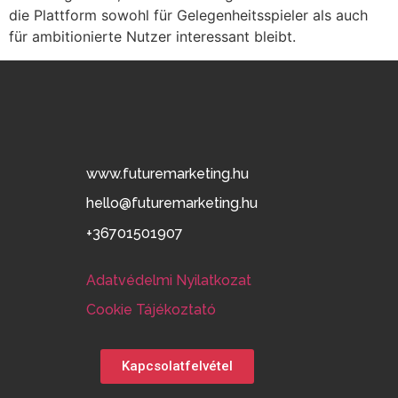
die Plattform sowohl für Gelegenheitsspieler als auch
für ambitionierte Nutzer interessant bleibt.
www.futuremarketing.hu
hello@futuremarketing.hu
+36701501907
Adatvédelmi Nyilatkozat
Cookie Tájékoztató
Kapcsolatfelvétel