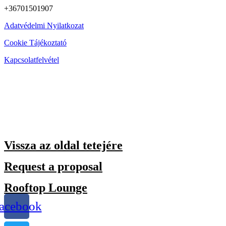
+36701501907
Adatvédelmi Nyilatkozat
Cookie Tájékoztató
Kapcsolatfelvétel
Vissza az oldal tetejére
Request a proposal
Rooftop Lounge
acebook