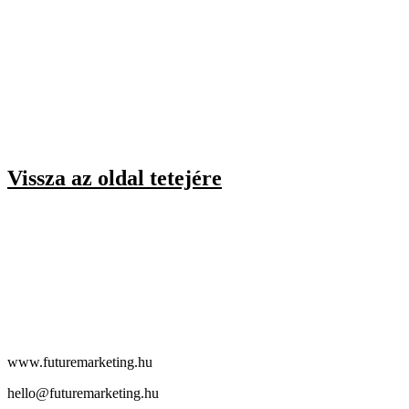
Vissza az oldal tetejére
www.futuremarketing.hu
hello@futuremarketing.hu