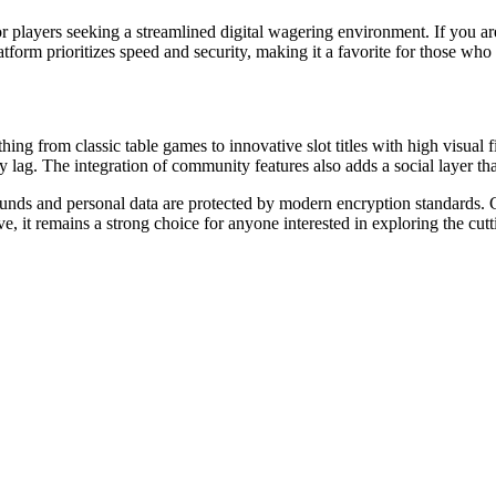
or players seeking a streamlined digital wagering environment. If you 
atform prioritizes speed and security, making it a favorite for those who
ing from classic table games to innovative slot titles with high visual fid
lag. The integration of community features also adds a social layer that 
r funds and personal data are protected by modern encryption standards.
ve, it remains a strong choice for anyone interested in exploring the cu