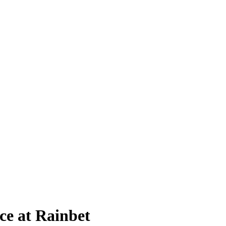
ce at Rainbet