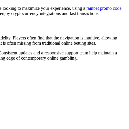
are looking to maximize your experience, using a
rainbet promo code
 enjoy cryptocurrency integrations and fast transactions.
elity. Players often find that the navigation is intuitive, allowing
is often missing from traditional online betting sites.
 Consistent updates and a responsive support team help maintain a
tting edge of contemporary online gambling.