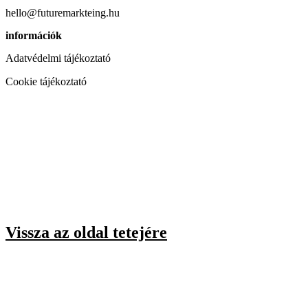
hello@futuremarkteing.hu
információk
Adatvédelmi tájékoztató
Cookie tájékoztató
Vissza az oldal tetejére