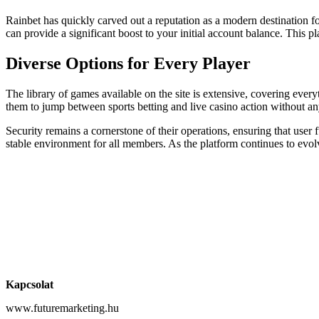
Rainbet has quickly carved out a reputation as a modern destination f
can provide a significant boost to your initial account balance. This pl
Diverse Options for Every Player
The library of games available on the site is extensive, covering everyth
them to jump between sports betting and live casino action without any 
Security remains a cornerstone of their operations, ensuring that use
stable environment for all members. As the platform continues to evol
Kapcsolat
www.futuremarketing.hu