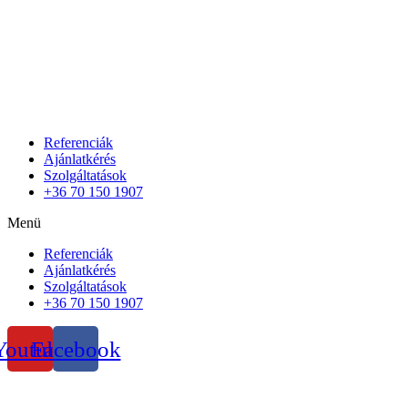
Referenciák
Ajánlatkérés
Szolgáltatások
+36 70 150 1907
Menü
Referenciák
Ajánlatkérés
Szolgáltatások
+36 70 150 1907
Youtube
Facebook