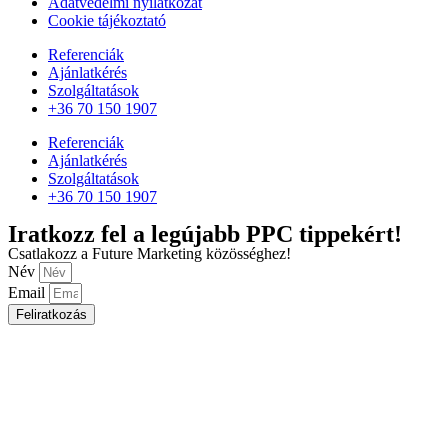
Adatvédelmi nyilatkozat
Cookie tájékoztató
Referenciák
Ajánlatkérés
Szolgáltatások
+36 70 150 1907
Referenciák
Ajánlatkérés
Szolgáltatások
+36 70 150 1907
Iratkozz fel a legújabb PPC tippekért!
Csatlakozz a Future Marketing közösséghez!
Név
Email
Feliratkozás