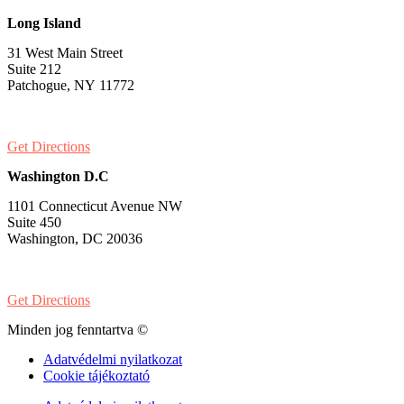
Long Island
31 West Main Street
Suite 212
Patchogue, NY 11772
PH:
1-631-581-1000
Get Directions
Washington D.C
1101 Connecticut Avenue NW
Suite 450
Washington, DC 20036
PH:
1-202-900-8859
Get Directions
Minden jog fenntartva ©
Adatvédelmi nyilatkozat
Cookie tájékoztató