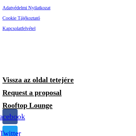
Adatvédelmi Nyilatkozat
Cookie Tájékoztató
Kapcsolatfelvétel
Vissza az oldal tetejére
Request a proposal
Rooftop Lounge
acebook
Twitter