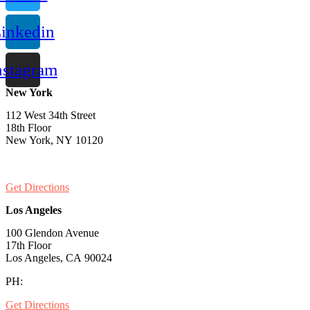
inkedin
nstagram
New York
112 West 34th Street
18th Floor
New York, NY 10120
PH:
1-646-661-7828
Get Directions
Los Angeles
100 Glendon Avenue
17th Floor
Los Angeles, CA 90024
PH:
1-530-334-5677
Get Directions