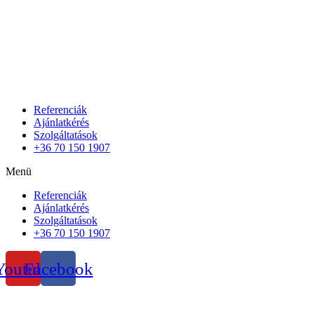
Referenciák
Ajánlatkérés
Szolgáltatások
+36 70 150 1907
Menü
Referenciák
Ajánlatkérés
Szolgáltatások
+36 70 150 1907
Youtube
Facebook