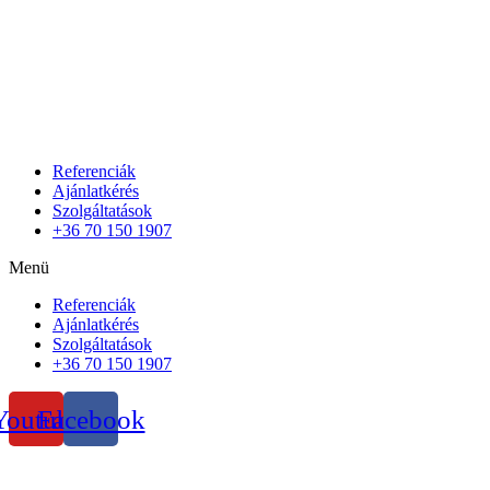
Referenciák
Ajánlatkérés
Szolgáltatások
+36 70 150 1907
Menü
Referenciák
Ajánlatkérés
Szolgáltatások
+36 70 150 1907
Youtube
Facebook