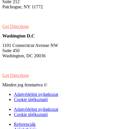
Suite 212
Patchogue, NY 11772
PH:
1-631-581-1000
Get Directions
Washington D.C
1101 Connecticut Avenue NW
Suite 450
Washington, DC 20036
PH:
1-202-900-8859
Get Directions
Minden jog fenntartva ©
Adatvédelmi nyilatkozat
Cookie tájékoztató
Adatvédelmi nyilatkozat
Cookie tájékoztató
Referenciák