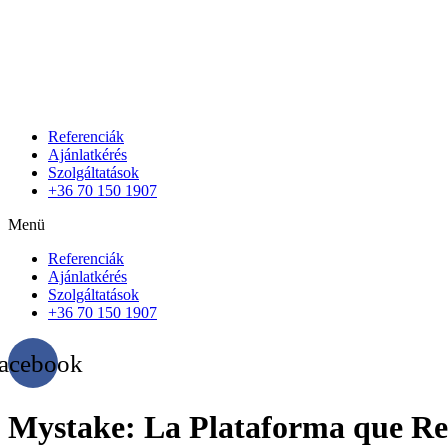
Referenciák
Ajánlatkérés
Szolgáltatások
+36 70 150 1907
Menü
Referenciák
Ajánlatkérés
Szolgáltatások
+36 70 150 1907
acebook
Mystake: La Plataforma que Rev