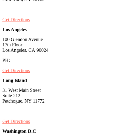
PH:
1-646-661-7828
Get Directions
Los Angeles
100 Glendon Avenue
17th Floor
Los Angeles, CA 90024
PH:
1-530-334-5677
Get Directions
Long Island
31 West Main Street
Suite 212
Patchogue, NY 11772
PH:
1-631-581-1000
Get Directions
Washington D.C