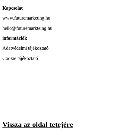
Kapcsolat
www.futuremarketing.hu
hello@futuremarkteing.hu
információk
Adatvédelmi tájékoztató
Cookie tájékoztató
Vissza az oldal tetejére