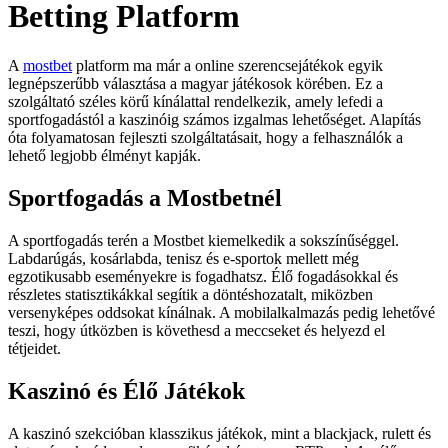
Betting Platform
A
mostbet
platform ma már a online szerencsejátékok egyik
legnépszerűbb választása a magyar játékosok körében. Ez a
szolgáltató széles körű kínálattal rendelkezik, amely lefedi a
sportfogadástól a kaszinóig számos izgalmas lehetőséget. Alapítás
óta folyamatosan fejleszti szolgáltatásait, hogy a felhasználók a
lehető legjobb élményt kapják.
Sportfogadás a Mostbetnél
A sportfogadás terén a Mostbet kiemelkedik a sokszínűséggel.
Labdarúgás, kosárlabda, tenisz és e-sportok mellett még
egzotikusabb eseményekre is fogadhatsz. Élő fogadásokkal és
részletes statisztikákkal segítik a döntéshozatalt, miközben
versenyképes oddsokat kínálnak. A mobilalkalmazás pedig lehetővé
teszi, hogy útközben is követhesd a meccseket és helyezd el
tétjeidet.
Kaszinó és Élő Játékok
A kaszinó szekcióban klasszikus játékok, mint a blackjack, rulett és