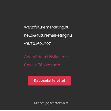
www.futuremarketing.hu
hello@futuremarketing.hu
+36701501907
Adatvédelmi Nyilatkozat
Cookie Tájékoztató
Kapcsolatfelvétel
Minden jog fenntartva ©