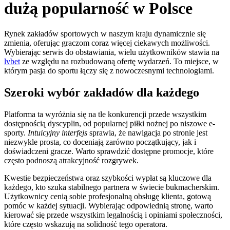
dużą popularność w Polsce
Rynek zakładów sportowych w naszym kraju dynamicznie się
zmienia, oferując graczom coraz więcej ciekawych możliwości.
Wybierając serwis do obstawiania, wielu użytkowników stawia na
lvbet
ze względu na rozbudowaną ofertę wydarzeń. To miejsce, w
którym pasja do sportu łączy się z nowoczesnymi technologiami.
Szeroki wybór zakładów dla każdego
Platforma ta wyróżnia się na tle konkurencji przede wszystkim
dostępnością dyscyplin, od popularnej piłki nożnej po niszowe e-
sporty.
Intuicyjny interfejs
sprawia, że nawigacja po stronie jest
niezwykle prosta, co doceniają zarówno początkujący, jak i
doświadczeni gracze. Warto sprawdzić dostępne promocje, które
często podnoszą atrakcyjność rozgrywek.
Kwestie bezpieczeństwa oraz szybkości wypłat są kluczowe dla
każdego, kto szuka stabilnego partnera w świecie bukmacherskim.
Użytkownicy cenią sobie profesjonalną obsługę klienta, gotową
pomóc w każdej sytuacji. Wybierając odpowiednią stronę, warto
kierować się przede wszystkim legalnością i opiniami społeczności,
które często wskazują na solidność tego operatora.