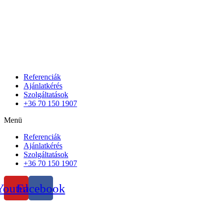
Referenciák
Ajánlatkérés
Szolgáltatások
+36 70 150 1907
Menü
Referenciák
Ajánlatkérés
Szolgáltatások
+36 70 150 1907
Youtube
Facebook