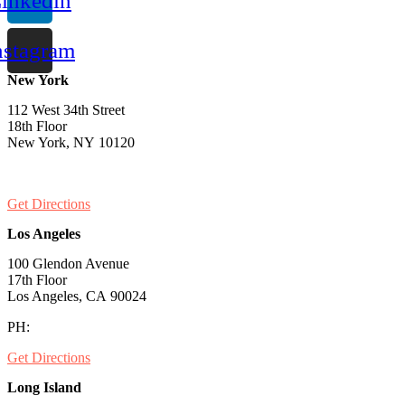
inkedin
nstagram
New York
112 West 34th Street
18th Floor
New York, NY 10120
PH:
1-646-661-7828
Get Directions
Los Angeles
100 Glendon Avenue
17th Floor
Los Angeles, CA 90024
PH:
1-530-334-5677
Get Directions
Long Island