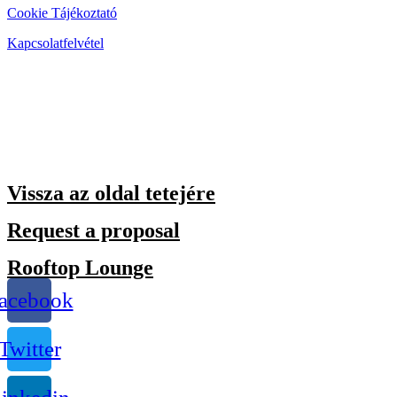
Cookie Tájékoztató
Kapcsolatfelvétel
Vissza az oldal tetejére
Request a proposal
Rooftop Lounge
acebook
Twitter