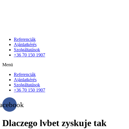
Referenciák
Ajánlatkérés
Szolgáltatások
+36 70 150 1907
Menü
Referenciák
Ajánlatkérés
Szolgáltatások
+36 70 150 1907
acebook
Dlaczego lvbet zyskuje tak