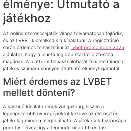
élménye: Útmutató a
játékhoz
Az online szerencsejáték világa folyamatosan fejlődik,
és az LVBET kiemelkedik a kínálatból. A regisztráció
során érdemes felhasználni az
lvbet promo code 2025
ajánlatot, hogy a lehető legjobb startot biztosítsa
magának. A platform felhasználóbarát felülete minden
játékos számára könnyen átlátható élményt garantál.
Miért érdemes az LVBET
mellett dönteni?
A kaszinó kínálata rendkívül gazdag, hiszen a
legnépszerűbb nyerőgépektől kezdve az élő osztós
játékokig minden megtalálható. A játékosok biztonsága
prioritást élvez, így a legmodernebb titkosítási