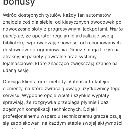
bonusy
Wśród dostępnych tytułów każdy fan automatów
znajdzie coś dla siebie, od klasycznych owocówek po
nowoczesne sloty z progresywnymi jackpotami.
Warto
pamiętać
, że operator regularnie aktualizuje swoją
bibliotekę, wprowadzając nowości od renomowanych
dostawców oprogramowania. Gracze mogą liczyć na
atrakcyjne pakiety powitalne oraz systemy
lojalnościowe, które znacząco zwiększają szanse na
udaną sesję.
Obsługa klienta oraz metody płatności to kolejne
elementy, na które zwracają uwagę użytkownicy tego
serwisu. Wygodne opcje wpłat i szybkie wypłaty
sprawiają, że rozgrywka przebiega płynnie i bez
zbędnych komplikacji technicznych. Dzięki
profesjonalnemu wsparciu technicznemu gracze czują
się zaopiekowani na każdym etapie swojej aktywności