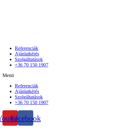
Referenciák
Ajánlatkérés
Szolgáltatások
+36 70 150 1907
Menü
Referenciák
Ajánlatkérés
Szolgáltatások
+36 70 150 1907
Youtube
Facebook