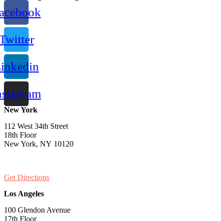
acebook
Twitter
inkedin
nstagram
New York
112 West 34th Street
18th Floor
New York, NY 10120
PH:
1-646-661-7828
Get Directions
Los Angeles
100 Glendon Avenue
17th Floor