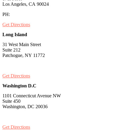
Los Angeles, CA 90024
PH:
1-530-334-5677
Get Directions
Long Island
31 West Main Street
Suite 212
Patchogue, NY 11772
PH:
1-631-581-1000
Get Directions
Washington D.C
1101 Connecticut Avenue NW
Suite 450
Washington, DC 20036
PH:
1-202-900-8859
Get Directions