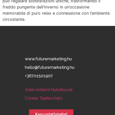
può regalare soddisfazioni uniche, trasformando il
freddo pungente dell’inverno in un’occasione
memorabile di puro relax e connessione con l’ambiente
circostante.
www.futuremarketing.hu
hello@futuremarketing.hu
+36701501907
Adatvédelmi Nyilatkozat
Cookie Tájékoztató
Kapcsolatfelvétel