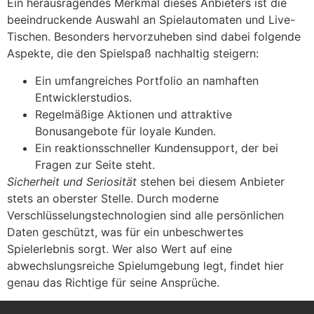
Ein herausragendes Merkmal dieses Anbieters ist die
beeindruckende Auswahl an Spielautomaten und Live-
Tischen. Besonders hervorzuheben sind dabei folgende
Aspekte, die den Spielspaß nachhaltig steigern:
Ein umfangreiches Portfolio an namhaften
Entwicklerstudios.
Regelmäßige Aktionen und attraktive
Bonusangebote für loyale Kunden.
Ein reaktionsschneller Kundensupport, der bei
Fragen zur Seite steht.
Sicherheit und Seriosität
stehen bei diesem Anbieter
stets an oberster Stelle. Durch moderne
Verschlüsselungstechnologien sind alle persönlichen
Daten geschützt, was für ein unbeschwertes
Spielerlebnis sorgt. Wer also Wert auf eine
abwechslungsreiche Spielumgebung legt, findet hier
genau das Richtige für seine Ansprüche.