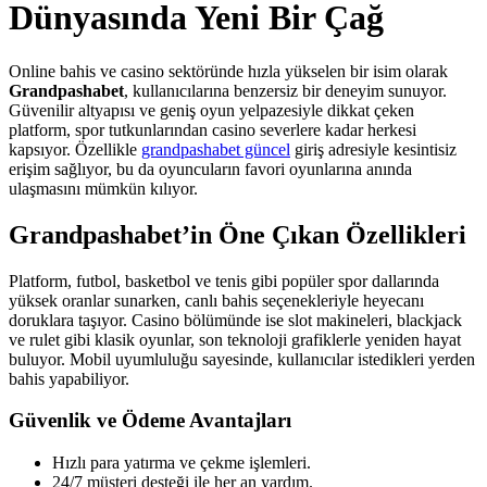
Dünyasında Yeni Bir Çağ
Online bahis ve casino sektöründe hızla yükselen bir isim olarak
Grandpashabet
, kullanıcılarına benzersiz bir deneyim sunuyor.
Güvenilir altyapısı ve geniş oyun yelpazesiyle dikkat çeken
platform, spor tutkunlarından casino severlere kadar herkesi
kapsıyor. Özellikle
grandpashabet güncel
giriş adresiyle kesintisiz
erişim sağlıyor, bu da oyuncuların favori oyunlarına anında
ulaşmasını mümkün kılıyor.
Grandpashabet’in Öne Çıkan Özellikleri
Platform, futbol, basketbol ve tenis gibi popüler spor dallarında
yüksek oranlar sunarken, canlı bahis seçenekleriyle heyecanı
doruklara taşıyor. Casino bölümünde ise slot makineleri, blackjack
ve rulet gibi klasik oyunlar, son teknoloji grafiklerle yeniden hayat
buluyor. Mobil uyumluluğu sayesinde, kullanıcılar istedikleri yerden
bahis yapabiliyor.
Güvenlik ve Ödeme Avantajları
Hızlı para yatırma ve çekme işlemleri.
24/7 müşteri desteği ile her an yardım.