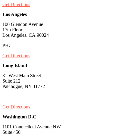
Get Directions
Los Angeles
100 Glendon Avenue
17th Floor
Los Angeles, CA 90024
PH:
1-530-334-5677
Get Directions
Long Island
31 West Main Street
Suite 212
Patchogue, NY 11772
PH:
1-631-581-1000
Get Directions
Washington D.C
1101 Connecticut Avenue NW
Suite 450