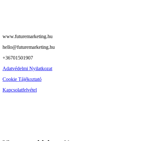
www.futuremarketing.hu
hello@futuremarketing.hu
+36701501907
Adatvédelmi Nyilatkozat
Cookie Tájékoztató
Kapcsolatfelvétel