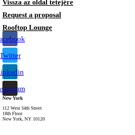
Vissza az oldal tetejére
Request a proposal
Rooftop Lounge
acebook
Twitter
inkedin
nstagram
New York
112 West 34th Street
18th Floor
New York, NY 10120
PH:
1-646-661-7828