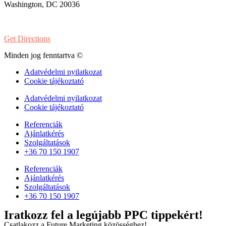
Washington, DC 20036
PH:
1-202-900-8859
Get Directions
Minden jog fenntartva ©
Adatvédelmi nyilatkozat
Cookie tájékoztató
Adatvédelmi nyilatkozat
Cookie tájékoztató
Referenciák
Ajánlatkérés
Szolgáltatások
+36 70 150 1907
Referenciák
Ajánlatkérés
Szolgáltatások
+36 70 150 1907
Iratkozz fel a legújabb PPC tippekért!
Csatlakozz a Future Marketing közösséghez!