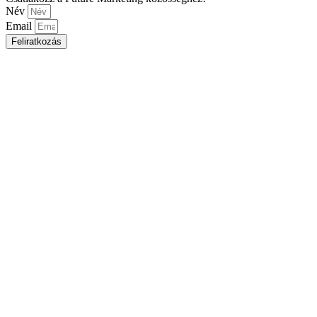
Név
Email
Feliratkozás