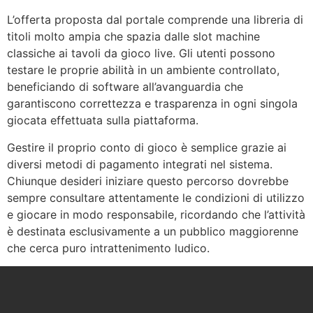
L’offerta proposta dal portale comprende una libreria di
titoli molto ampia che spazia dalle slot machine
classiche ai tavoli da gioco live. Gli utenti possono
testare le proprie abilità in un ambiente controllato,
beneficiando di software all’avanguardia che
garantiscono correttezza e trasparenza in ogni singola
giocata effettuata sulla piattaforma.
Gestire il proprio conto di gioco è semplice grazie ai
diversi metodi di pagamento integrati nel sistema.
Chiunque desideri iniziare questo percorso dovrebbe
sempre consultare attentamente le condizioni di utilizzo
e giocare in modo responsabile, ricordando che l’attività
è destinata esclusivamente a un pubblico maggiorenne
che cerca puro intrattenimento ludico.