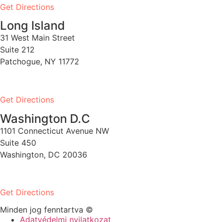
Get Directions
Long Island
31 West Main Street
Suite 212
Patchogue, NY 11772
PH:
1-631-581-1000
Get Directions
Washington D.C
1101 Connecticut Avenue NW
Suite 450
Washington, DC 20036
PH:
1-202-900-8859
Get Directions
Minden jog fenntartva ©
Adatvédelmi nyilatkozat