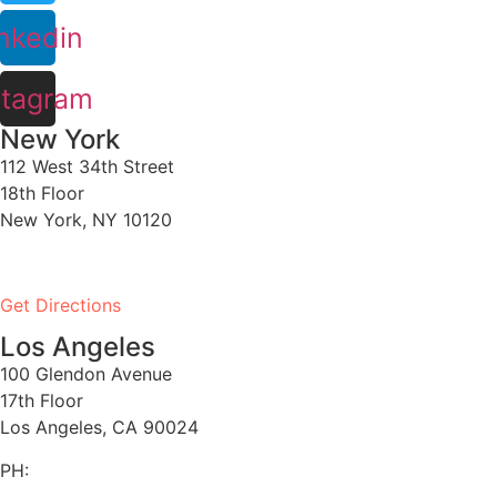
nkedin
stagram
New York
112 West 34th Street
18th Floor
New York, NY 10120
PH:
1-646-661-7828
Get Directions
Los Angeles
100 Glendon Avenue
17th Floor
Los Angeles, CA 90024
PH:
1-530-334-5677