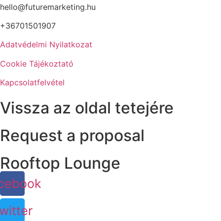
hello@futuremarketing.hu
+36701501907
Adatvédelmi Nyilatkozat
Cookie Tájékoztató
Kapcsolatfelvétel
Vissza az oldal tetejére
Request a proposal
Rooftop Lounge
cebook
witter