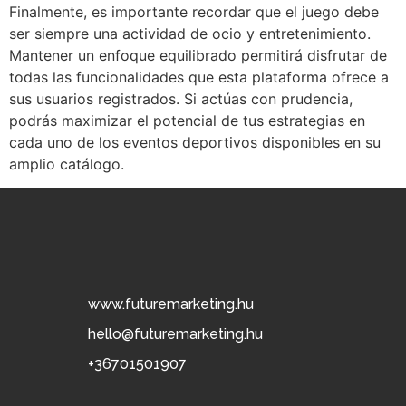
Finalmente, es importante recordar que el juego debe
ser siempre una actividad de ocio y entretenimiento.
Mantener un enfoque equilibrado permitirá disfrutar de
todas las funcionalidades que esta plataforma ofrece a
sus usuarios registrados. Si actúas con prudencia,
podrás maximizar el potencial de tus estrategias en
cada uno de los eventos deportivos disponibles en su
amplio catálogo.
www.futuremarketing.hu
hello@futuremarketing.hu
+36701501907