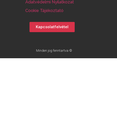
Adatvédelmi Nyilatkozat
Cookie Tájékoztató
Kapcsolatfelvétel
Minden jog fenntartva ©