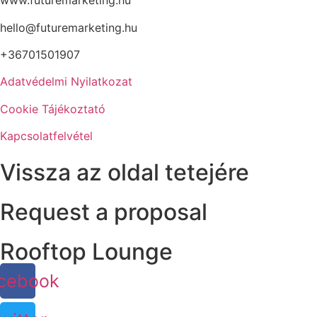
www.futuremarketing.hu
hello@futuremarketing.hu
+36701501907
Adatvédelmi Nyilatkozat
Cookie Tájékoztató
Kapcsolatfelvétel
Vissza az oldal tetejére
Request a proposal
Rooftop Lounge
cebook