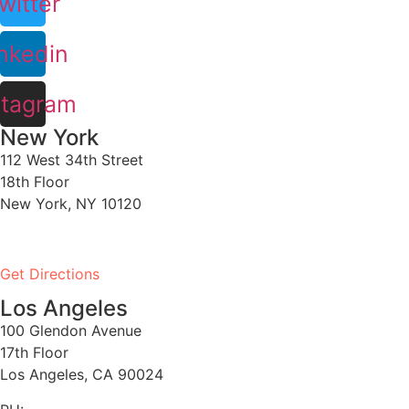
witter
nkedin
stagram
New York
112 West 34th Street
18th Floor
New York, NY 10120
PH:
1-646-661-7828
Get Directions
Los Angeles
100 Glendon Avenue
17th Floor
Los Angeles, CA 90024