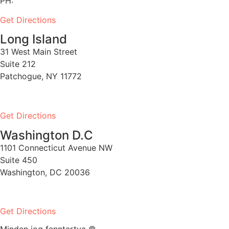
PH:
1-530-334-5677
Get Directions
Long Island
31 West Main Street
Suite 212
Patchogue, NY 11772
PH:
1-631-581-1000
Get Directions
Washington D.C
1101 Connecticut Avenue NW
Suite 450
Washington, DC 20036
PH:
1-202-900-8859
Get Directions
Minden jog fenntartva ©