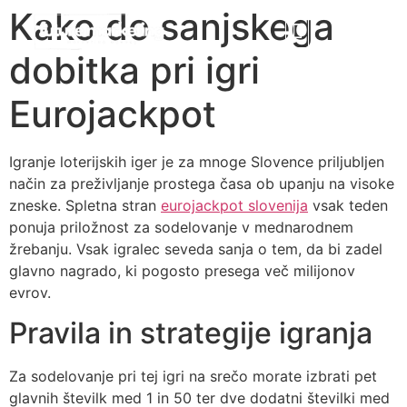
Kako do sanjskega
dobitka pri igri
Eurojackpot
Igranje loterijskih iger je za mnoge Slovence priljubljen
način za preživljanje prostega časa ob upanju na visoke
zneske. Spletna stran
eurojackpot slovenija
vsak teden
ponuja priložnost za sodelovanje v mednarodnem
žrebanju. Vsak igralec seveda sanja o tem, da bi zadel
glavno nagrado, ki pogosto presega več milijonov
evrov.
Pravila in strategije igranja
Za sodelovanje pri tej igri na srečo morate izbrati pet
glavnih številk med 1 in 50 ter dve dodatni številki med