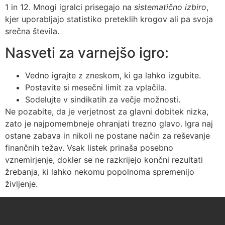
1 in 12. Mnogi igralci prisegajo na
sistematično izbiro
,
kjer uporabljajo statistiko preteklih krogov ali pa svoja
srečna števila.
Nasveti za varnejšo igro:
Vedno igrajte z zneskom, ki ga lahko izgubite.
Postavite si mesečni limit za vplačila.
Sodelujte v sindikatih za večje možnosti.
Ne pozabite, da je verjetnost za glavni dobitek nizka,
zato je najpomembneje ohranjati trezno glavo. Igra naj
ostane zabava in nikoli ne postane način za reševanje
finančnih težav. Vsak listek prinaša posebno
vznemirjenje, dokler se ne razkrijejo končni rezultati
žrebanja, ki lahko nekomu popolnoma spremenijo
življenje.