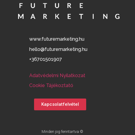
www.futuremarketing.hu
hello@futuremarketing.hu
+36701501907
Adatvédelmi Nyilatkozat
Cookie Tájékoztató
Kapcsolatfelvétel
Minden jog fenntartva ©