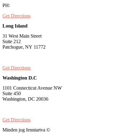
PH:
1-530-334-5677
Get Directions
Long Island
31 West Main Street
Suite 212
Patchogue, NY 11772
PH:
1-631-581-1000
Get Directions
Washington D.C
1101 Connecticut Avenue NW
Suite 450
Washington, DC 20036
PH:
1-202-900-8859
Get Directions
Minden jog fenntartva ©