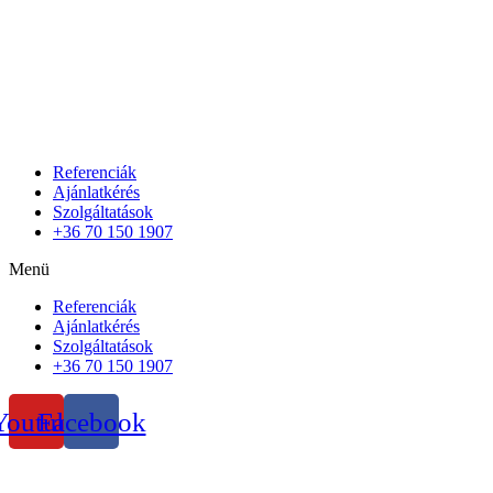
Referenciák
Ajánlatkérés
Szolgáltatások
+36 70 150 1907
Menü
Referenciák
Ajánlatkérés
Szolgáltatások
+36 70 150 1907
Youtube
Facebook