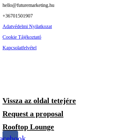
hello@futuremarketing.hu
+36701501907
Adatvédelmi Nyilatkozat
Cookie Tájékoztató
Kapcsolatfelvétel
Vissza az oldal tetejére
Request a proposal
Rooftop Lounge
acebook