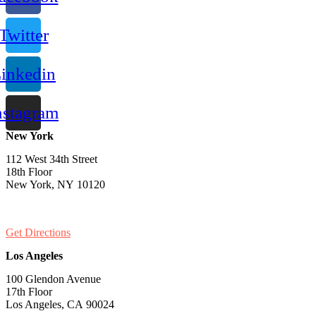
Twitter
inkedin
nstagram
New York
112 West 34th Street
18th Floor
New York, NY 10120
PH:
1-646-661-7828
Get Directions
Los Angeles
100 Glendon Avenue
17th Floor
Los Angeles, CA 90024