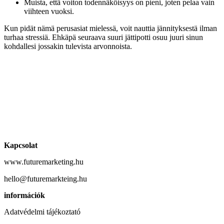
Muista, että voiton todennäköisyys on pieni, joten pelaa vain
viihteen vuoksi.
Kun pidät nämä perusasiat mielessä, voit nauttia jännityksestä ilman
turhaa stressiä. Ehkäpä seuraava suuri jättipotti osuu juuri sinun
kohdallesi jossakin tulevista arvonnoista.
Kapcsolat
www.futuremarketing.hu
hello@futuremarkteing.hu
információk
Adatvédelmi tájékoztató