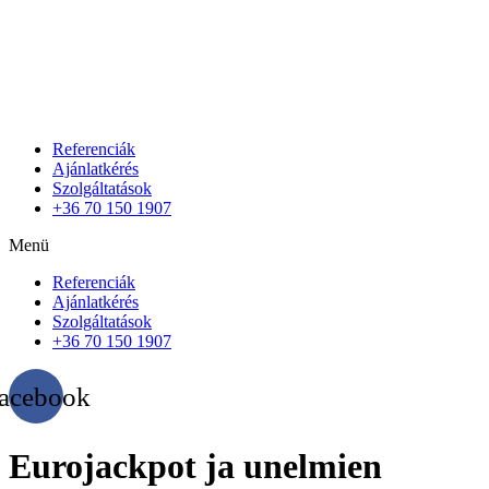
Referenciák
Ajánlatkérés
Szolgáltatások
+36 70 150 1907
Menü
Referenciák
Ajánlatkérés
Szolgáltatások
+36 70 150 1907
acebook
Eurojackpot ja unelmien