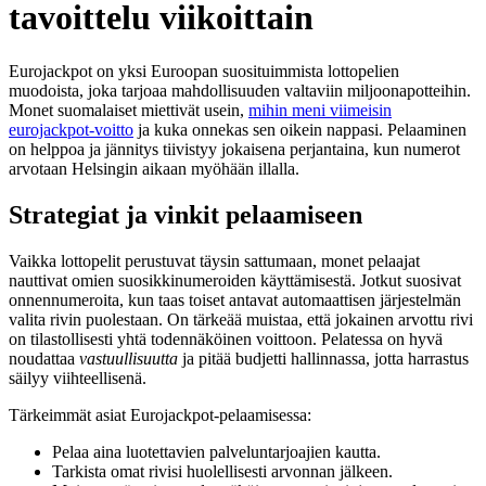
tavoittelu viikoittain
Eurojackpot on yksi Euroopan suosituimmista lottopelien
muodoista, joka tarjoaa mahdollisuuden valtaviin miljoonapotteihin.
Monet suomalaiset miettivät usein,
mihin meni viimeisin
eurojackpot-voitto
ja kuka onnekas sen oikein nappasi. Pelaaminen
on helppoa ja jännitys tiivistyy jokaisena perjantaina, kun numerot
arvotaan Helsingin aikaan myöhään illalla.
Strategiat ja vinkit pelaamiseen
Vaikka lottopelit perustuvat täysin sattumaan, monet pelaajat
nauttivat omien suosikkinumeroiden käyttämisestä. Jotkut suosivat
onnennumeroita, kun taas toiset antavat automaattisen järjestelmän
valita rivin puolestaan. On tärkeää muistaa, että jokainen arvottu rivi
on tilastollisesti yhtä todennäköinen voittoon. Pelatessa on hyvä
noudattaa
vastuullisuutta
ja pitää budjetti hallinnassa, jotta harrastus
säilyy viihteellisenä.
Tärkeimmät asiat Eurojackpot-pelaamisessa:
Pelaa aina luotettavien palveluntarjoajien kautta.
Tarkista omat rivisi huolellisesti arvonnan jälkeen.