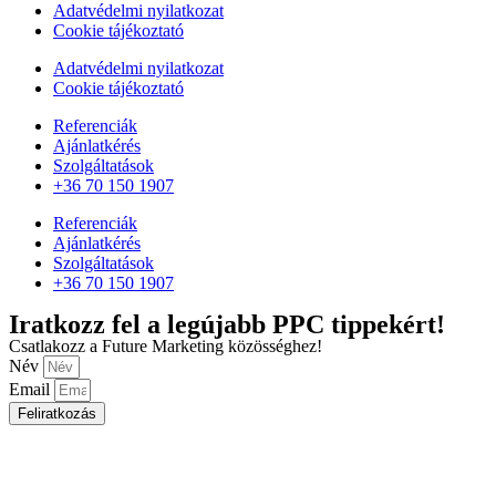
Adatvédelmi nyilatkozat
Cookie tájékoztató
Adatvédelmi nyilatkozat
Cookie tájékoztató
Referenciák
Ajánlatkérés
Szolgáltatások
+36 70 150 1907
Referenciák
Ajánlatkérés
Szolgáltatások
+36 70 150 1907
Iratkozz fel a legújabb PPC tippekért!
Csatlakozz a Future Marketing közösséghez!
Név
Email
Feliratkozás