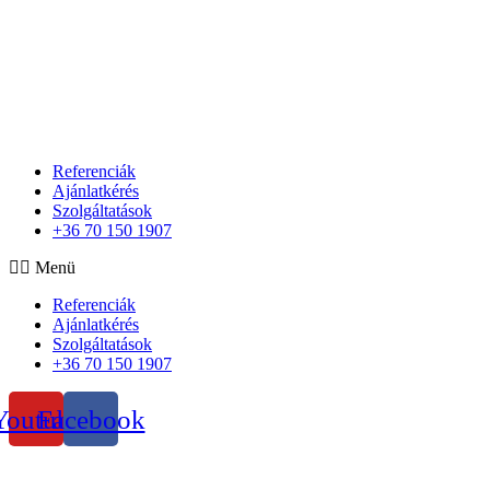
Referenciák
Ajánlatkérés
Szolgáltatások
+36 70 150 1907
Menü
Referenciák
Ajánlatkérés
Szolgáltatások
+36 70 150 1907
Youtube
Facebook