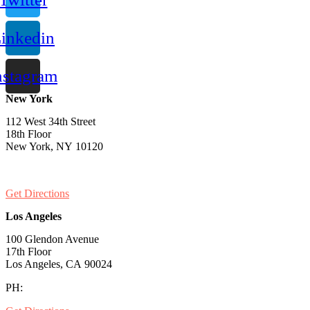
inkedin
nstagram
New York
112 West 34th Street
18th Floor
New York, NY 10120
PH:
1-646-661-7828
Get Directions
Los Angeles
100 Glendon Avenue
17th Floor
Los Angeles, CA 90024
PH:
1-530-334-5677