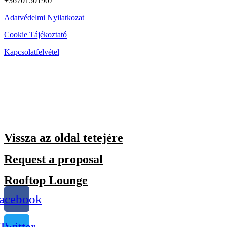
+36701501907
Adatvédelmi Nyilatkozat
Cookie Tájékoztató
Kapcsolatfelvétel
Vissza az oldal tetejére
Request a proposal
Rooftop Lounge
acebook
Twitter