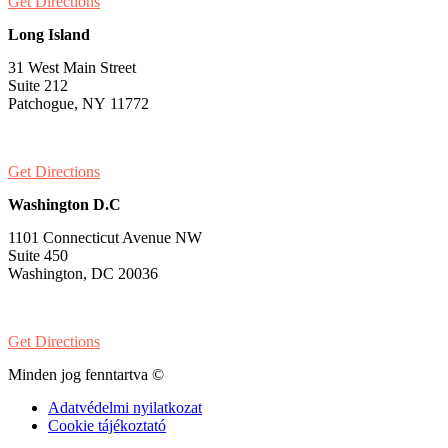
Get Directions
Long Island
31 West Main Street
Suite 212
Patchogue, NY 11772
PH:
1-631-581-1000
Get Directions
Washington D.C
1101 Connecticut Avenue NW
Suite 450
Washington, DC 20036
PH:
1-202-900-8859
Get Directions
Minden jog fenntartva ©
Adatvédelmi nyilatkozat
Cookie tájékoztató