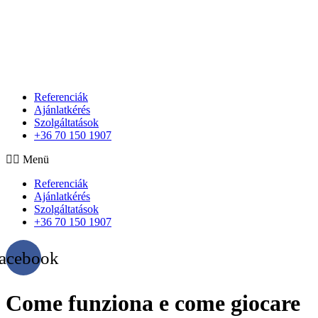
Referenciák
Ajánlatkérés
Szolgáltatások
+36 70 150 1907
Menü
Referenciák
Ajánlatkérés
Szolgáltatások
+36 70 150 1907
acebook
Come funziona e come giocare