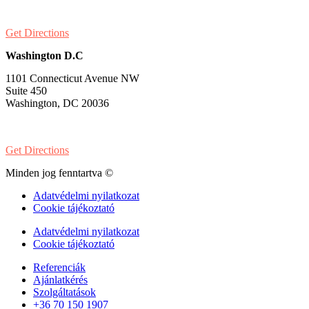
PH:
1-631-581-1000
Get Directions
Washington D.C
1101 Connecticut Avenue NW
Suite 450
Washington, DC 20036
PH:
1-202-900-8859
Get Directions
Minden jog fenntartva ©
Adatvédelmi nyilatkozat
Cookie tájékoztató
Adatvédelmi nyilatkozat
Cookie tájékoztató
Referenciák
Ajánlatkérés
Szolgáltatások
+36 70 150 1907