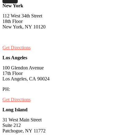
New York
112 West 34th Street
18th Floor
New York, NY 10120
PH:
1-646-661-7828
Get Directions
Los Angeles
100 Glendon Avenue
17th Floor
Los Angeles, CA 90024
PH:
1-530-334-5677
Get Directions
Long Island
31 West Main Street
Suite 212
Patchogue, NY 11772