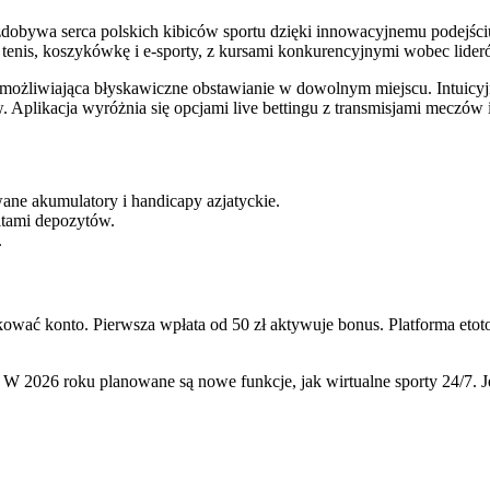
 zdobywa serca polskich kibiców sportu dzięki innowacyjnemu podejśc
, tenis, koszykówkę i e-sporty, z kursami konkurencyjnymi wobec lide
umożliwiająca błyskawiczne obstawianie w dowolnym miejscu. Intuicyj
plikacja wyróżnia się opcjami live bettingu z transmisjami meczów i
e akumulatory i handicapy azjatyckie.
itami depozytów.
.
ikować konto. Pierwsza wpłata od 50 zł aktywuje bonus. Platforma etot
. W 2026 roku planowane są nowe funkcje, jak wirtualne sporty 24/7. 