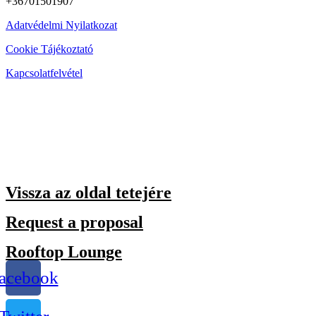
+36701501907
Adatvédelmi Nyilatkozat
Cookie Tájékoztató
Kapcsolatfelvétel
Vissza az oldal tetejére
Request a proposal
Rooftop Lounge
acebook