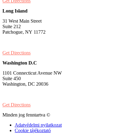
Get Directions
Long Island
31 West Main Street
Suite 212
Patchogue, NY 11772
PH:
1-631-581-1000
Get Directions
Washington D.C
1101 Connecticut Avenue NW
Suite 450
Washington, DC 20036
PH:
1-202-900-8859
Get Directions
Minden jog fenntartva ©
Adatvédelmi nyilatkozat
Cookie tájékoztató