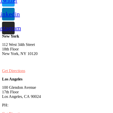
Twitter
inkedin
nstagram
New York
112 West 34th Street
18th Floor
New York, NY 10120
PH:
1-646-661-7828
Get Directions
Los Angeles
100 Glendon Avenue
17th Floor
Los Angeles, CA 90024
PH:
1-530-334-5677