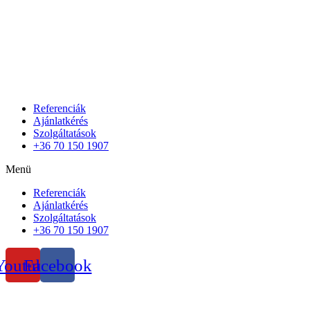
Referenciák
Ajánlatkérés
Szolgáltatások
+36 70 150 1907
Menü
Referenciák
Ajánlatkérés
Szolgáltatások
+36 70 150 1907
Youtube
Facebook