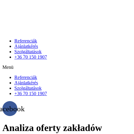
Referenciák
Ajánlatkérés
Szolgáltatások
+36 70 150 1907
Menü
Referenciák
Ajánlatkérés
Szolgáltatások
+36 70 150 1907
acebook
Analiza oferty zakładów