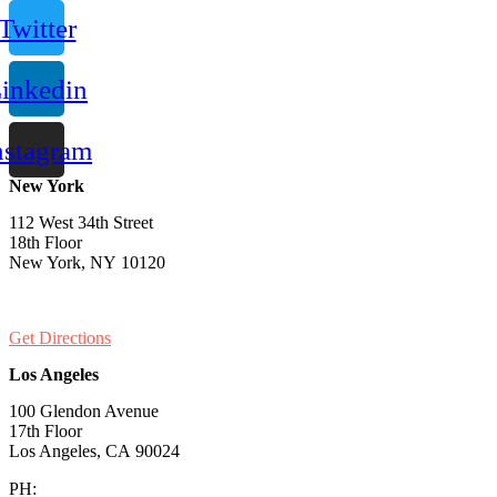
Twitter
inkedin
nstagram
New York
112 West 34th Street
18th Floor
New York, NY 10120
PH:
1-646-661-7828
Get Directions
Los Angeles
100 Glendon Avenue
17th Floor
Los Angeles, CA 90024
PH:
1-530-334-5677