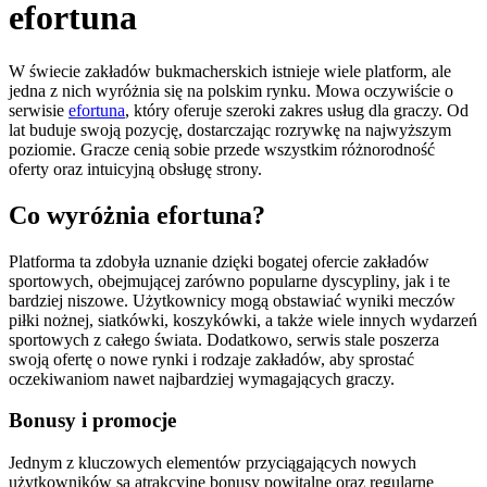
efortuna
W świecie zakładów bukmacherskich istnieje wiele platform, ale
jedna z nich wyróżnia się na polskim rynku. Mowa oczywiście o
serwisie
efortuna
, który oferuje szeroki zakres usług dla graczy. Od
lat buduje swoją pozycję, dostarczając rozrywkę na najwyższym
poziomie. Gracze cenią sobie przede wszystkim różnorodność
oferty oraz intuicyjną obsługę strony.
Co wyróżnia efortuna?
Platforma ta zdobyła uznanie dzięki bogatej ofercie zakładów
sportowych, obejmującej zarówno popularne dyscypliny, jak i te
bardziej niszowe. Użytkownicy mogą obstawiać wyniki meczów
piłki nożnej, siatkówki, koszykówki, a także wiele innych wydarzeń
sportowych z całego świata. Dodatkowo, serwis stale poszerza
swoją ofertę o nowe rynki i rodzaje zakładów, aby sprostać
oczekiwaniom nawet najbardziej wymagających graczy.
Bonusy i promocje
Jednym z kluczowych elementów przyciągających nowych
użytkowników są atrakcyjne bonusy powitalne oraz regularne