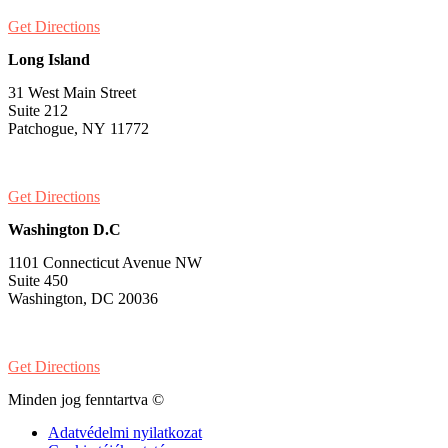
Get Directions
Long Island
31 West Main Street
Suite 212
Patchogue, NY 11772
PH:
1-631-581-1000
Get Directions
Washington D.C
1101 Connecticut Avenue NW
Suite 450
Washington, DC 20036
PH:
1-202-900-8859
Get Directions
Minden jog fenntartva ©
Adatvédelmi nyilatkozat