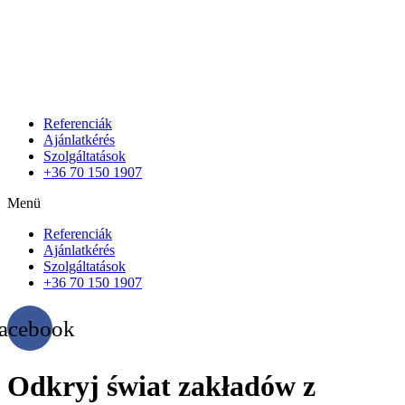
Referenciák
Ajánlatkérés
Szolgáltatások
+36 70 150 1907
Menü
Referenciák
Ajánlatkérés
Szolgáltatások
+36 70 150 1907
acebook
Odkryj świat zakładów z