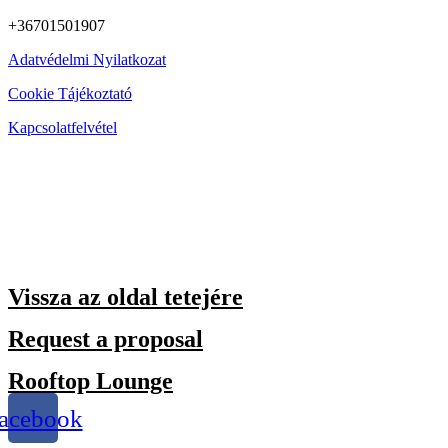
+36701501907
Adatvédelmi Nyilatkozat
Cookie Tájékoztató
Kapcsolatfelvétel
Vissza az oldal tetejére
Request a proposal
Rooftop Lounge
acebook