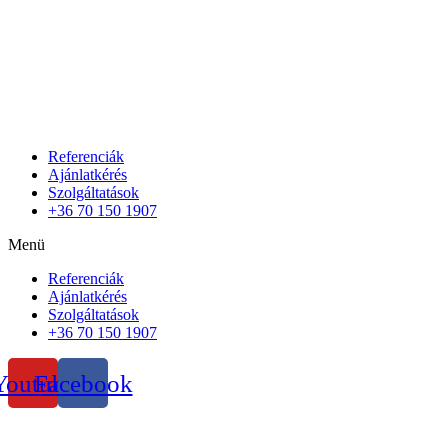
Referenciák
Ajánlatkérés
Szolgáltatások
+36 70 150 1907
Menü
Referenciák
Ajánlatkérés
Szolgáltatások
+36 70 150 1907
Youtube
Facebook