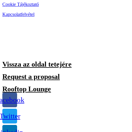
Cookie Tájékoztató
Kapcsolatfelvétel
Vissza az oldal tetejére
Request a proposal
Rooftop Lounge
acebook
Twitter