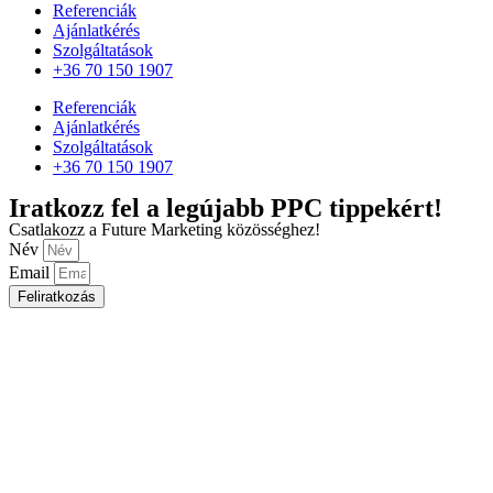
Referenciák
Ajánlatkérés
Szolgáltatások
+36 70 150 1907
Referenciák
Ajánlatkérés
Szolgáltatások
+36 70 150 1907
Iratkozz fel a legújabb PPC tippekért!
Csatlakozz a Future Marketing közösséghez!
Név
Email
Feliratkozás