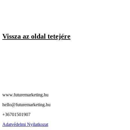
Vissza az oldal tetejére
www.futuremarketing.hu
hello@futuremarketing.hu
+36701501907
Adatvédelmi Nyilatkozat