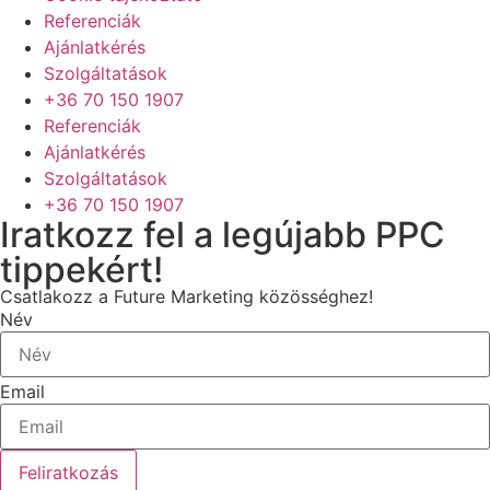
Referenciák
Ajánlatkérés
Szolgáltatások
+36 70 150 1907
Referenciák
Ajánlatkérés
Szolgáltatások
+36 70 150 1907
Iratkozz fel a legújabb PPC
tippekért!
Csatlakozz a Future Marketing közösséghez!
Név
Email
Feliratkozás