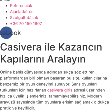
Referenciák
Ajánlatkérés
Szolgáltatások
+36 70 150 1907
cebook
Casivera ile Kazancın
Kapılarını Aralayın
Online bahis dünyasında adından sıkça söz ettiren
platformlardan biri olmayı başaran bu site, kullanıcılarına
benzersiz bir oyun deneyimi sunuyor. Şans oyunları
tutkunları için hazırlanan
casivera giris
adresi üzerinden
hızlıca üyelik işlemlerinizi tamamlayabilirsiniz. Modern
arayüzü sayesinde tüm oyunlara erişim sağlamak oldukça
pratik ve keyiflidir.