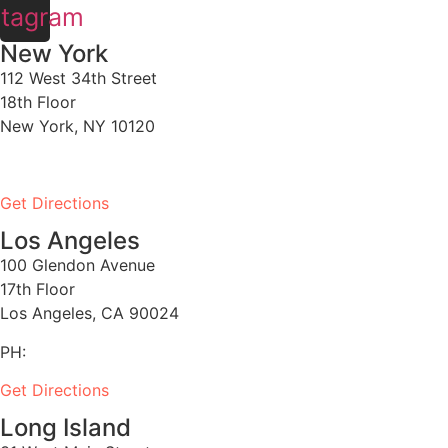
stagram
New York
112 West 34th Street
18th Floor
New York, NY 10120
PH:
1-646-661-7828
Get Directions
Los Angeles
100 Glendon Avenue
17th Floor
Los Angeles, CA 90024
PH:
1-530-334-5677
Get Directions
Long Island