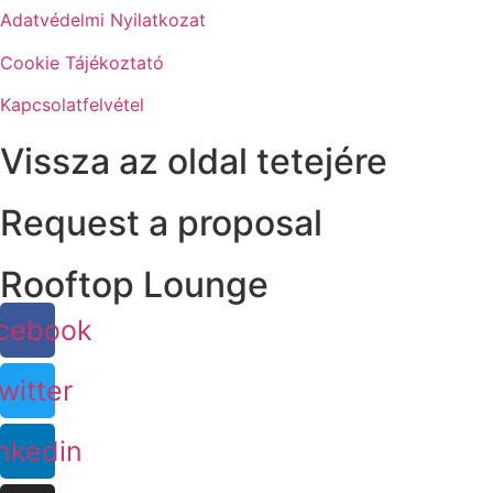
Adatvédelmi Nyilatkozat
Cookie Tájékoztató
Kapcsolatfelvétel
Vissza az oldal tetejére
Request a proposal
Rooftop Lounge
cebook
witter
nkedin