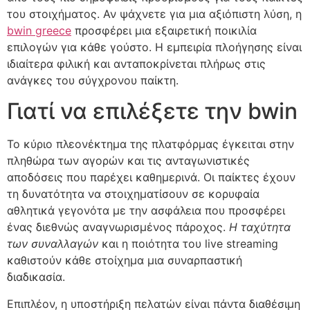
του στοιχήματος. Αν ψάχνετε για μια αξιόπιστη λύση, η
bwin greece
προσφέρει μια εξαιρετική ποικιλία
επιλογών για κάθε γούστο. Η εμπειρία πλοήγησης είναι
ιδιαίτερα φιλική και ανταποκρίνεται πλήρως στις
ανάγκες του σύγχρονου παίκτη.
Γιατί να επιλέξετε την bwin
Το κύριο πλεονέκτημα της πλατφόρμας έγκειται στην
πληθώρα των αγορών και τις ανταγωνιστικές
αποδόσεις που παρέχει καθημερινά. Οι παίκτες έχουν
τη δυνατότητα να στοιχηματίσουν σε κορυφαία
αθλητικά γεγονότα με την ασφάλεια που προσφέρει
ένας διεθνώς αναγνωρισμένος πάροχος.
Η ταχύτητα
των συναλλαγών
και η ποιότητα του live streaming
καθιστούν κάθε στοίχημα μια συναρπαστική
διαδικασία.
Επιπλέον, η υποστήριξη πελατών είναι πάντα διαθέσιμη