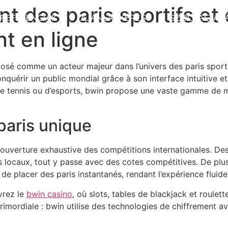
nt des paris sportifs et
REFERENCIÁK
AJÁNLATKÉRÉS
SZOLGÁLTAT
t en ligne
osé comme un acteur majeur dans l’univers des paris sporti
nquérir un public mondial grâce à son interface intuitive et
de tennis ou d’esports, bwin propose une vaste gamme de m
paris unique
couverture exhaustive des compétitions internationales. De
ocaux, tout y passe avec des cotes compétitives. De plus,
de placer des paris instantanés, rendant l’expérience fluide
vrez le
bwin casino
, où slots, tables de blackjack et roulet
rimordiale : bwin utilise des technologies de chiffrement 