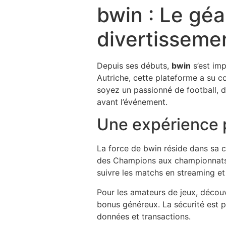
bwin : Le géa
divertissemen
Depuis ses débuts,
bwin
s’est imp
Autriche, cette plateforme a su co
soyez un passionné de football, 
avant l’événement.
Une expérience 
La force de bwin réside dans sa 
des Champions aux championnats l
suivre les matchs en streaming et 
Pour les amateurs de jeux, décou
bonus généreux. La sécurité est p
données et transactions.