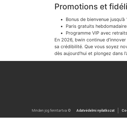
Promotions et fidél
Bonus de bienvenue jusqu’à 
Paris gratuits hebdomadaire
Programme VIP avec retraits
En 2026, bwin continue d’innover
sa crédibilité. Que vous soyez no
dès aujourd’hui et plongez dans l’
Minden jog fenntartva ©
Adatvédelmi nyilatkozat
Coo