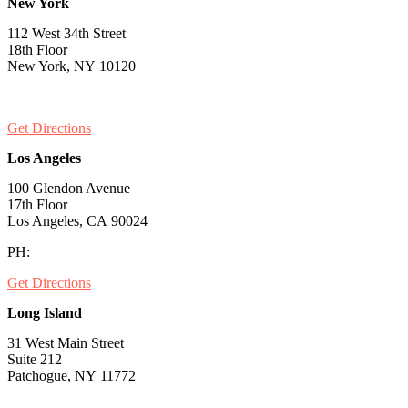
New York
112 West 34th Street
18th Floor
New York, NY 10120
PH:
1-646-661-7828
Get Directions
Los Angeles
100 Glendon Avenue
17th Floor
Los Angeles, CA 90024
PH:
1-530-334-5677
Get Directions
Long Island
31 West Main Street
Suite 212
Patchogue, NY 11772
PH:
1-631-581-1000