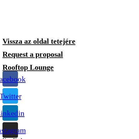
Vissza az oldal tetejére
Request a proposal
Rooftop Lounge
acebook
Twitter
inkedin
nstagram