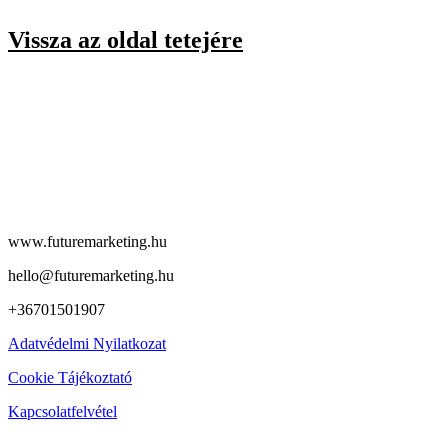
Vissza az oldal tetejére
www.futuremarketing.hu
hello@futuremarketing.hu
+36701501907
Adatvédelmi Nyilatkozat
Cookie Tájékoztató
Kapcsolatfelvétel