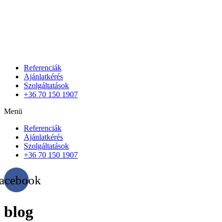
Referenciák
Ajánlatkérés
Szolgáltatások
+36 70 150 1907
Menü
Referenciák
Ajánlatkérés
Szolgáltatások
+36 70 150 1907
acebook
blog