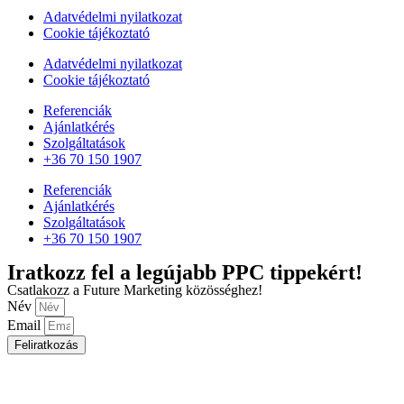
Adatvédelmi nyilatkozat
Cookie tájékoztató
Adatvédelmi nyilatkozat
Cookie tájékoztató
Referenciák
Ajánlatkérés
Szolgáltatások
+36 70 150 1907
Referenciák
Ajánlatkérés
Szolgáltatások
+36 70 150 1907
Iratkozz fel a legújabb PPC tippekért!
Csatlakozz a Future Marketing közösséghez!
Név
Email
Feliratkozás