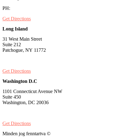
PH:
1-530-334-5677
Get Directions
Long Island
31 West Main Street
Suite 212
Patchogue, NY 11772
PH:
1-631-581-1000
Get Directions
Washington D.C
1101 Connecticut Avenue NW
Suite 450
Washington, DC 20036
PH:
1-202-900-8859
Get Directions
Minden jog fenntartva ©