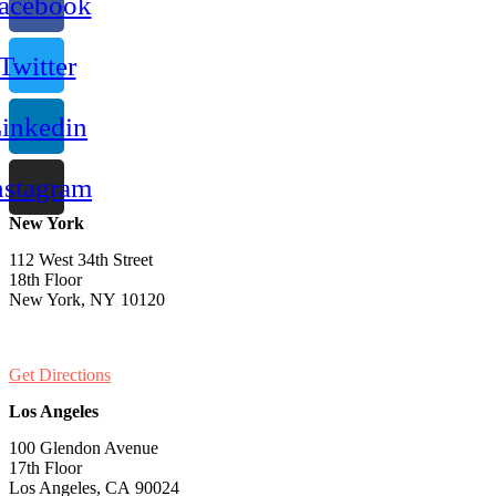
acebook
Twitter
inkedin
nstagram
New York
112 West 34th Street
18th Floor
New York, NY 10120
PH:
1-646-661-7828
Get Directions
Los Angeles
100 Glendon Avenue
17th Floor
Los Angeles, CA 90024