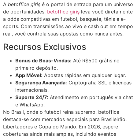
A
betoffice giriş
é o portal de entrada para um universo
de oportunidades.
betoffice giriş
leva você diretamente
a odds competitivas em futebol, basquete, tênis e e-
sports. Com transmissões ao vivo e cash out em tempo
real, você controla suas apostas como nunca antes.
Recursos Exclusivos
Bonus de Boas-Vindas:
Até R$500 grátis no
primeiro depósito.
App Móvel:
Apostas rápidas em qualquer lugar.
Segurança Avançada:
Criptografia SSL e licenças
internacionais.
Suporte 24/7:
Atendimento em português via chat
e WhatsApp.
No Brasil, onde o futebol reina supremo, betoffice
destaca-se com mercados especiais para Brasileirão,
Libertadores e Copa do Mundo. Em 2026, espere
coberturas ainda mais amplas, incluindo eventos