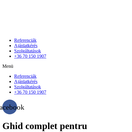
Referenciák
Ajánlatkérés
Szolgáltatások
+36 70 150 1907
Menü
Referenciák
Ajánlatkérés
Szolgáltatások
+36 70 150 1907
acebook
Ghid complet pentru