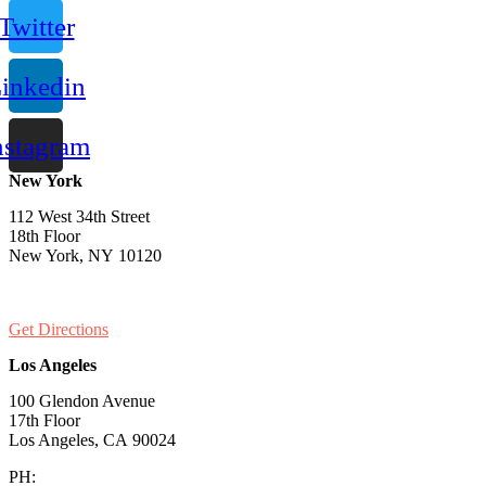
Twitter
inkedin
nstagram
New York
112 West 34th Street
18th Floor
New York, NY 10120
PH:
1-646-661-7828
Get Directions
Los Angeles
100 Glendon Avenue
17th Floor
Los Angeles, CA 90024
PH:
1-530-334-5677