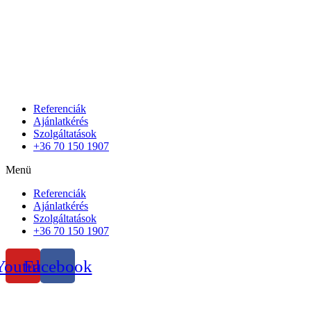
Referenciák
Ajánlatkérés
Szolgáltatások
+36 70 150 1907
Menü
Referenciák
Ajánlatkérés
Szolgáltatások
+36 70 150 1907
Youtube
Facebook