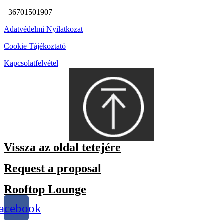
+36701501907
Adatvédelmi Nyilatkozat
Cookie Tájékoztató
Kapcsolatfelvétel
Vissza az oldal tetejére
Request a proposal
Rooftop Lounge
acebook