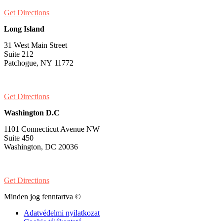
Get Directions
Long Island
31 West Main Street
Suite 212
Patchogue, NY 11772
PH:
1-631-581-1000
Get Directions
Washington D.C
1101 Connecticut Avenue NW
Suite 450
Washington, DC 20036
PH:
1-202-900-8859
Get Directions
Minden jog fenntartva ©
Adatvédelmi nyilatkozat