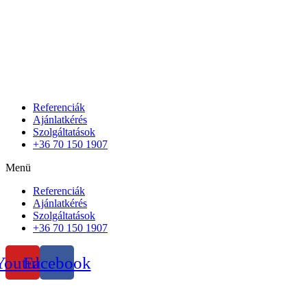
Referenciák
Ajánlatkérés
Szolgáltatások
+36 70 150 1907
Menü
Referenciák
Ajánlatkérés
Szolgáltatások
+36 70 150 1907
Youtube
Facebook