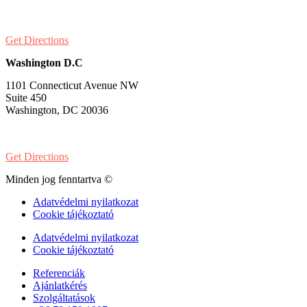
PH:
1-631-581-1000
Get Directions
Washington D.C
1101 Connecticut Avenue NW
Suite 450
Washington, DC 20036
PH:
1-202-900-8859
Get Directions
Minden jog fenntartva ©
Adatvédelmi nyilatkozat
Cookie tájékoztató
Adatvédelmi nyilatkozat
Cookie tájékoztató
Referenciák
Ajánlatkérés
Szolgáltatások