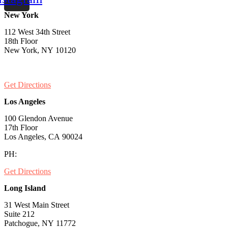
New York
112 West 34th Street
18th Floor
New York, NY 10120
PH:
1-646-661-7828
Get Directions
Los Angeles
100 Glendon Avenue
17th Floor
Los Angeles, CA 90024
PH:
1-530-334-5677
Get Directions
Long Island
31 West Main Street
Suite 212
Patchogue, NY 11772