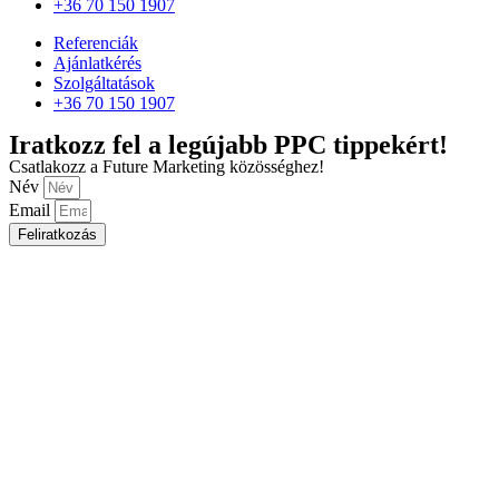
+36 70 150 1907
Referenciák
Ajánlatkérés
Szolgáltatások
+36 70 150 1907
Iratkozz fel a legújabb PPC tippekért!
Csatlakozz a Future Marketing közösséghez!
Név
Email
Feliratkozás