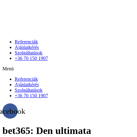
Referenciák
Ajánlatkérés
Szolgáltatások
+36 70 150 1907
Menü
Referenciák
Ajánlatkérés
Szolgáltatások
+36 70 150 1907
acebook
bet365: Den ultimata