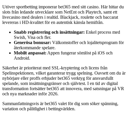
Utöver sportbetting imponerar bet365 med sitt casino. Här hittar du
slots från ledande utvecklare som NetEnt och Playtech, samt ett
livecasino med dealers i realtid. Blackjack, roulette och baccarat
levereras i HD-kvalitet för en autentisk känsla hemifrån.
Snabb registrering och insättningar:
Enkel process med
Swish, Visa och fler.
Generösa bonusar:
Välkomstoffer och lojalitetsprogram för
återkommande spelare.
Mobilt anpassat:
Appen fungerar sömlöst på iOS och
Android.
Säkerhet är prioriterat med SSL-kryptering och licens från
Spelinspektionen, vilket garanterar trygg spelning. Oavsett om du är
nybörjare eller proffs erbjuder bet365 verktyg för ansvarsfullt
spelande, som insättningsgränser och självtest. I en tid av digital
transformation fortsätter bet365 att innovera, med satsningar på VR
och nya marknader inför 2026.
Sammanfattningsvis är bet365 valet för dig som söker spänning,
variation och pålitlighet i bettingvärlden.