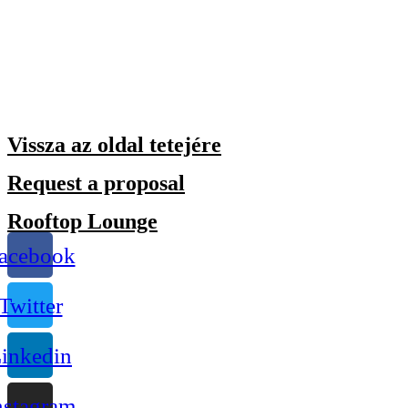
Vissza az oldal tetejére
Request a proposal
Rooftop Lounge
acebook
Twitter
inkedin
nstagram