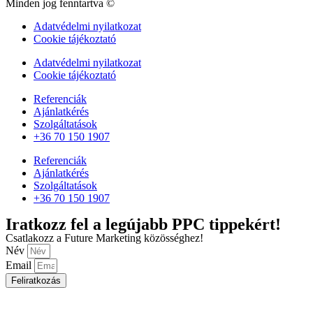
Minden jog fenntartva ©
Adatvédelmi nyilatkozat
Cookie tájékoztató
Adatvédelmi nyilatkozat
Cookie tájékoztató
Referenciák
Ajánlatkérés
Szolgáltatások
+36 70 150 1907
Referenciák
Ajánlatkérés
Szolgáltatások
+36 70 150 1907
Iratkozz fel a legújabb PPC tippekért!
Csatlakozz a Future Marketing közösséghez!
Név
Email
Feliratkozás