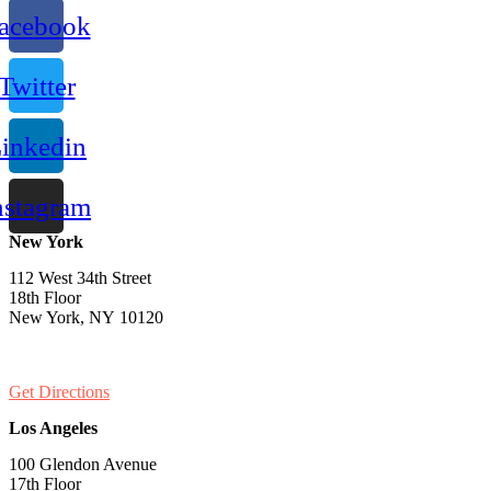
acebook
Twitter
inkedin
nstagram
New York
112 West 34th Street
18th Floor
New York, NY 10120
PH:
1-646-661-7828
Get Directions
Los Angeles
100 Glendon Avenue
17th Floor