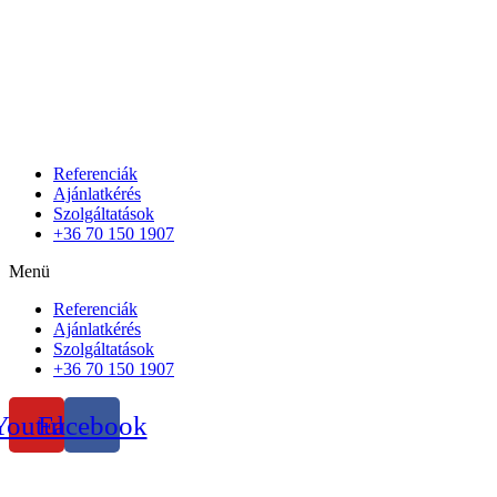
Referenciák
Ajánlatkérés
Szolgáltatások
+36 70 150 1907
Menü
Referenciák
Ajánlatkérés
Szolgáltatások
+36 70 150 1907
Youtube
Facebook