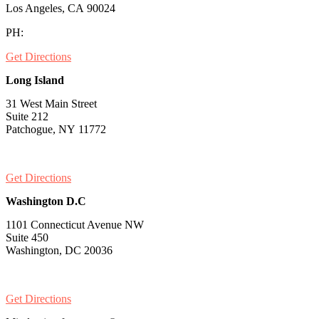
Los Angeles, CA 90024
PH:
1-530-334-5677
Get Directions
Long Island
31 West Main Street
Suite 212
Patchogue, NY 11772
PH:
1-631-581-1000
Get Directions
Washington D.C
1101 Connecticut Avenue NW
Suite 450
Washington, DC 20036
PH:
1-202-900-8859
Get Directions