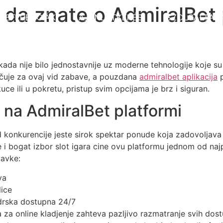
 da znate o AdmiralBet 
REFERENCIÁK
AJÁNLATKÉRÉS
SZOLGÁLTAT
nikada nije bilo jednostavnije uz moderne tehnologije koje 
lučuje za ovaj vid zabave, a pouzdana
admiralbet aplikacija
p
uce ili u pokretu, pristup svim opcijama je brz i siguran.
a na AdmiralBet platformi
 konkurencije jeste sirok spektar ponude koja zadovoljava i
e i bogat izbor slot igara cine ovu platformu jednom od najp
tavke:
va
lice
drska dostupna 24/7
 za online kladjenje zahteva pazljivo razmatranje svih dost