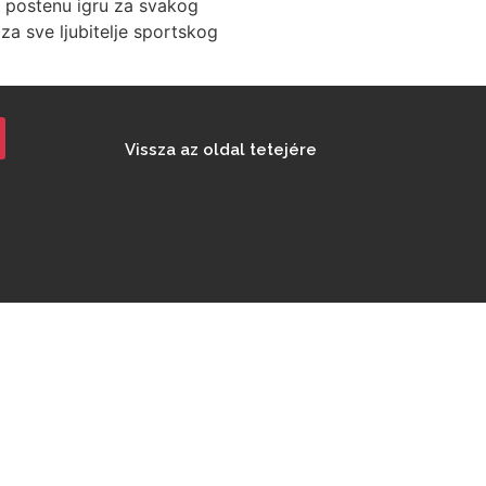
i postenu igru za svakog
za sve ljubitelje sportskog
Vissza az oldal tetejére