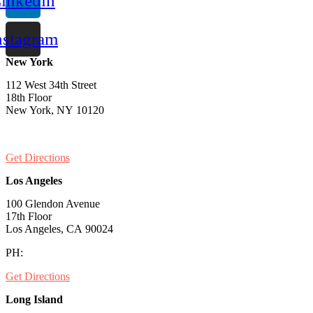
inkedin
nstagram
New York
112 West 34th Street
18th Floor
New York, NY 10120
PH:
1-646-661-7828
Get Directions
Los Angeles
100 Glendon Avenue
17th Floor
Los Angeles, CA 90024
PH:
1-530-334-5677
Get Directions
Long Island