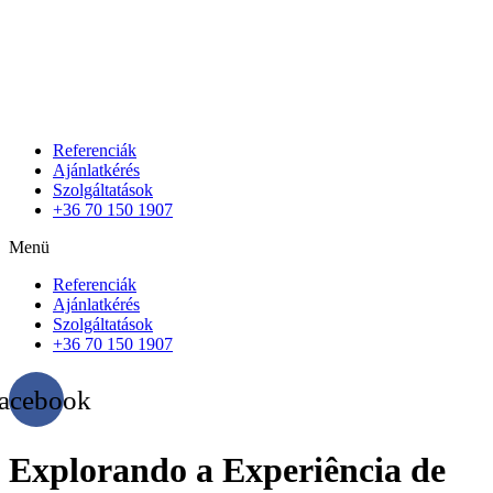
Referenciák
Ajánlatkérés
Szolgáltatások
+36 70 150 1907
Menü
Referenciák
Ajánlatkérés
Szolgáltatások
+36 70 150 1907
acebook
Explorando a Experiência de