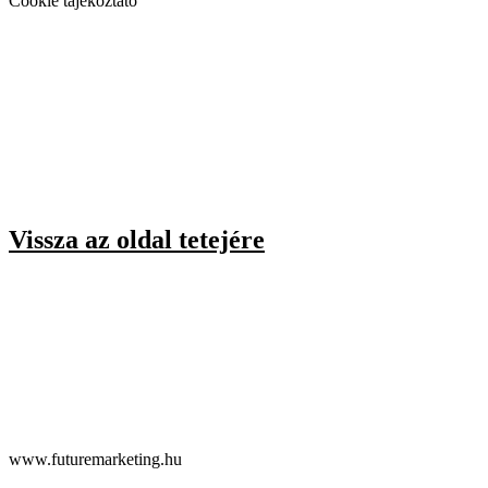
Cookie tájékoztató
Vissza az oldal tetejére
www.futuremarketing.hu