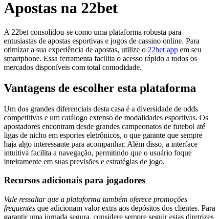
Apostas na 22bet
A 22bet consolidou-se como uma plataforma robusta para
entusiastas de apostas esportivas e jogos de cassino online. Para
otimizar a sua experiência de apostas, utilize o
22bet app
em seu
smartphone. Essa ferramenta facilita o acesso rápido a todos os
mercados disponíveis com total comodidade.
Vantagens de escolher esta plataforma
Um dos grandes diferenciais desta casa é a diversidade de odds
competitivas e um catálogo extenso de modalidades esportivas. Os
apostadores encontram desde grandes campeonatos de futebol até
ligas de nicho em esportes eletrônicos, o que garante que sempre
haja algo interessante para acompanhar. Além disso, a interface
intuitiva facilita a navegação, permitindo que o usuário foque
inteiramente em suas previsões e estratégias de jogo.
Recursos adicionais para jogadores
Vale ressaltar que a plataforma também oferece promoções
frequentes
que adicionam valor extra aos depósitos dos clientes. Para
garantir uma jornada segura, considere sempre seguir estas diretrizes