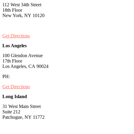
112 West 34th Street
18th Floor
New York, NY 10120
PH:
1-646-661-7828
Get Directions
Los Angeles
100 Glendon Avenue
17th Floor
Los Angeles, CA 90024
PH:
1-530-334-5677
Get Directions
Long Island
31 West Main Street
Suite 212
Patchogue, NY 11772
PH:
1-631-581-1000