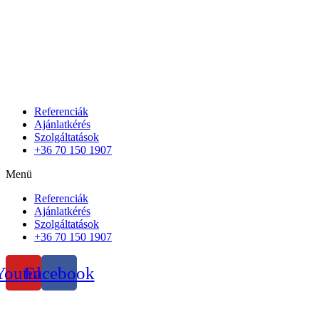
Referenciák
Ajánlatkérés
Szolgáltatások
+36 70 150 1907
Menü
Referenciák
Ajánlatkérés
Szolgáltatások
+36 70 150 1907
Youtube
Facebook