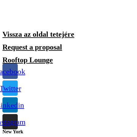
Vissza az oldal tetejére
Request a proposal
Rooftop Lounge
acebook
Twitter
inkedin
nstagram
New York