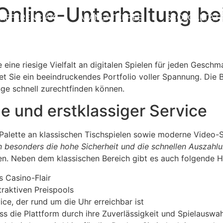
 Online-Unterhaltung be
REFERENCIÁK
AJÁNLATKÉRÉS
SZOLGÁLTAT
eine riesige Vielfalt an digitalen Spielen für jeden Geschm
t Sie ein beeindruckendes Portfolio voller Spannung. Die Be
nge schnell zurechtfinden können.
 und erstklassiger Service
Palette an klassischen Tischspielen sowie moderne Video-
n besonders die hohe Sicherheit und die schnellen Auszahl
en. Neben dem klassischen Bereich gibt es auch folgende Hi
s Casino-Flair
traktiven Preispools
ce, der rund um die Uhr erreichbar ist
ss die Plattform durch ihre Zuverlässigkeit und Spielauswa