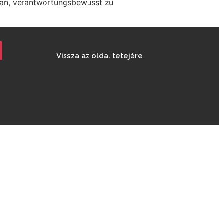
aran, verantwortungsbewusst zu
Vissza az oldal tetejére