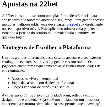
Apostas na 22bet
A 22bet consolidou-se como uma plataforma de referência para
apostadores que buscam variedade e segurança. Para garantir acesso
rápido às melhores odds, você deve baixar o
22bet apk
diretamente
no seu dispositivo móvel. Este aplicativo otimiza cada palpite,
tornando a jornada do usuário muito mais fluida e intuitiva em
qualquer lugar.
Vantagens de Escolher a Plataforma
Um dos grandes diferenciais desta casa de apostas é o seu extenso
catálogo de eventos esportivos e jogos de cassino online. Os
jogadores encontram frequentemente as seguintes modalidades de
entretenimento:
Apostas ao vivo em tempo real
Jogos de cassino com dealers profissionais
Opções variadas de depósitos e saques
A experiência do usuário é a prioridade total
, refletida em um
design limpo e eficiente. Seja você um iniciante ou um apostador
experiente, a estrutura oferecida pela casa permite que a navegação