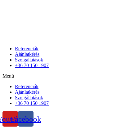
Referenciák
Ajánlatkérés
Szolgáltatások
+36 70 150 1907
Menü
Referenciák
Ajánlatkérés
Szolgáltatások
+36 70 150 1907
Youtube
Facebook