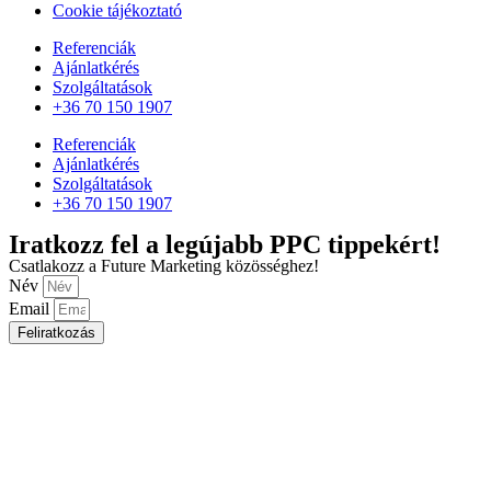
Cookie tájékoztató
Referenciák
Ajánlatkérés
Szolgáltatások
+36 70 150 1907
Referenciák
Ajánlatkérés
Szolgáltatások
+36 70 150 1907
Iratkozz fel a legújabb PPC tippekért!
Csatlakozz a Future Marketing közösséghez!
Név
Email
Feliratkozás