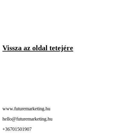
Vissza az oldal tetejére
www.futuremarketing.hu
hello@futuremarketing.hu
+36701501907