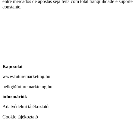
entre mercados de apostas seja feita com total tranquilidade e suporte
constante.
Kapcsolat
www.futuremarketing.hu
hello@futuremarkteing.hu
információk
Adatvédelmi tájékoztató
Cookie tájékoztató