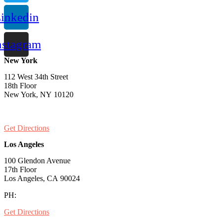
inkedin
nstagram
New York
112 West 34th Street
18th Floor
New York, NY 10120
PH:
1-646-661-7828
Get Directions
Los Angeles
100 Glendon Avenue
17th Floor
Los Angeles, CA 90024
PH:
1-530-334-5677
Get Directions