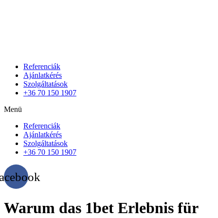
Referenciák
Ajánlatkérés
Szolgáltatások
+36 70 150 1907
Menü
Referenciák
Ajánlatkérés
Szolgáltatások
+36 70 150 1907
acebook
Warum das 1bet Erlebnis für