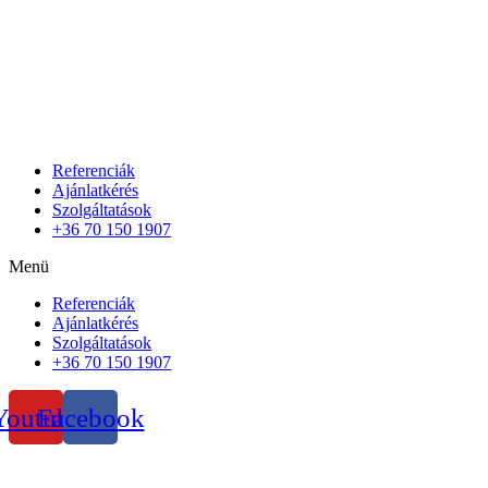
Referenciák
Ajánlatkérés
Szolgáltatások
+36 70 150 1907
Menü
Referenciák
Ajánlatkérés
Szolgáltatások
+36 70 150 1907
Youtube
Facebook