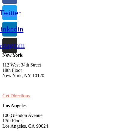
Twitter
inkedin
nstagram
New York
112 West 34th Street
18th Floor
New York, NY 10120
PH:
1-646-661-7828
Get Directions
Los Angeles
100 Glendon Avenue
17th Floor
Los Angeles, CA 90024