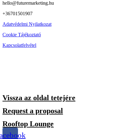
hello@futuremarketing.hu
+36701501907
Adatvédelmi Nyilatkozat
Cookie Tájékoztató
Kapcsolatfelvétel
Vissza az oldal tetejére
Request a proposal
Rooftop Lounge
acebook