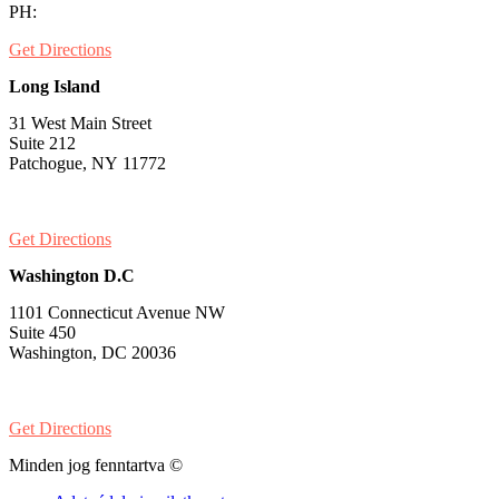
PH:
1-530-334-5677
Get Directions
Long Island
31 West Main Street
Suite 212
Patchogue, NY 11772
PH:
1-631-581-1000
Get Directions
Washington D.C
1101 Connecticut Avenue NW
Suite 450
Washington, DC 20036
PH:
1-202-900-8859
Get Directions
Minden jog fenntartva ©