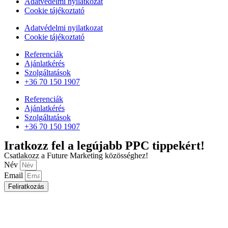
Adatvédelmi nyilatkozat
Cookie tájékoztató
Adatvédelmi nyilatkozat
Cookie tájékoztató
Referenciák
Ajánlatkérés
Szolgáltatások
+36 70 150 1907
Referenciák
Ajánlatkérés
Szolgáltatások
+36 70 150 1907
Iratkozz fel a legújabb PPC tippekért!
Csatlakozz a Future Marketing közösséghez!
Név
Email
Feliratkozás